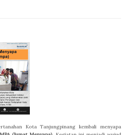
rtanahan Kota Tanjungpinang
kembali menyapa
MPA (Jumat Menyapa)
. Kegiatan ini menjadi wujud