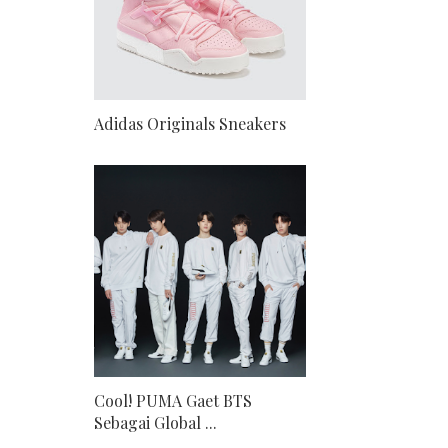
Adidas Originals Sneakers
Cool! PUMA Gaet BTS
Sebagai Global ...