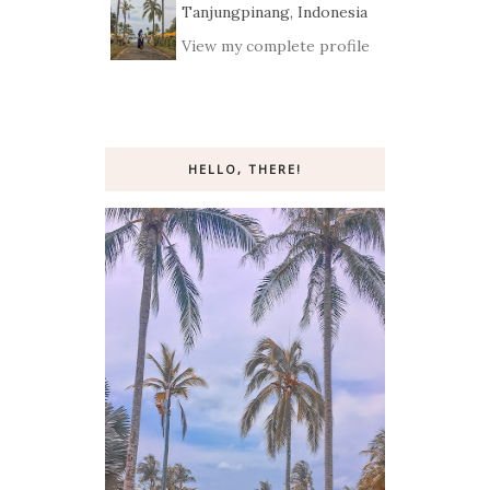
Tanjungpinang, Indonesia
View my complete profile
HELLO, THERE!