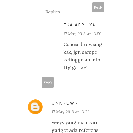
Reply
Replies
EKA APRILYA
17 May 2018 at 13:59
Cuuuss browsing
kak, jgn sampe
ketinggalan info
ttg gadget
Reply
UNKNOWN
17 May 2018 at 13:28
yeeyy yang mau cari
gadget ada referensi