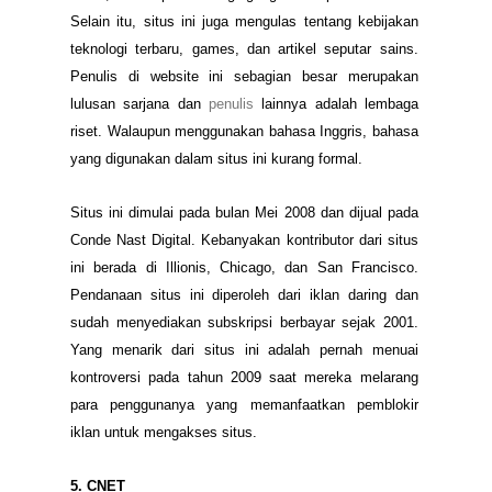
Selain itu, situs ini juga mengulas tentang kebijakan
teknologi terbaru, games, dan artikel seputar sains.
Penulis di website ini sebagian besar merupakan
lulusan sarjana dan
penulis
lainnya adalah lembaga
riset. Walaupun menggunakan bahasa Inggris, bahasa
yang digunakan dalam situs ini kurang formal.
Situs ini dimulai pada bulan Mei 2008 dan dijual pada
Conde Nast Digital. Kebanyakan kontributor dari situs
ini berada di Illionis, Chicago, dan San Francisco.
Pendanaan situs ini diperoleh dari iklan daring dan
sudah menyediakan subskripsi berbayar sejak 2001.
Yang menarik dari situs ini adalah pernah menuai
kontroversi pada tahun 2009 saat mereka melarang
para penggunanya yang memanfaatkan pemblokir
iklan untuk mengakses situs.
5. CNET