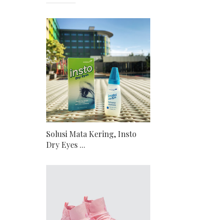
Solusi Mata Kering, Insto
Dry Eyes ...