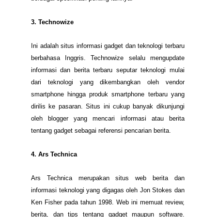
3. Technowize
Ini adalah situs informasi gadget dan teknologi terbaru
berbahasa Inggris. Technowize selalu mengupdate
informasi dan berita terbaru seputar teknologi mulai
dari teknologi yang dikembangkan oleh vendor
smartphone hingga produk smartphone terbaru yang
dirilis ke pasaran. Situs ini cukup banyak dikunjungi
oleh blogger yang mencari informasi atau berita
tentang gadget sebagai referensi pencarian berita.
4. Ars Technica
Ars Technica merupakan situs web berita dan
informasi teknologi yang digagas oleh Jon Stokes dan
Ken Fisher pada tahun 1998. Web ini memuat review,
berita, dan tips tentang gadget maupun software.