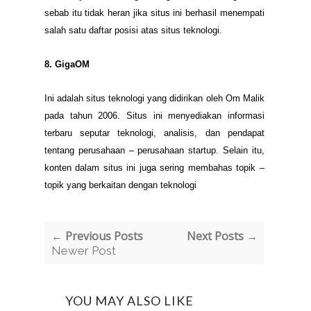
sebab itu tidak heran jika situs ini berhasil menempati
salah satu daftar posisi atas situs teknologi.
8. GigaOM
Ini adalah situs teknologi yang didirikan oleh Om Malik
pada tahun 2006. Situs ini menyediakan informasi
terbaru seputar teknologi, analisis, dan pendapat
tentang perusahaan – perusahaan startup. Selain itu,
konten dalam situs ini juga sering membahas topik –
topik yang berkaitan dengan teknologi
← Previous Posts
Next Posts →
Newer Post
YOU MAY ALSO LIKE