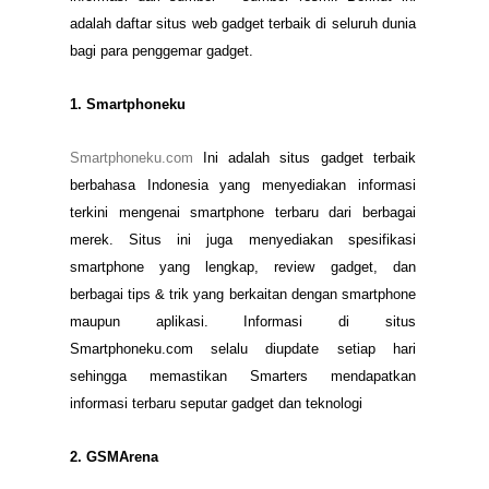
adalah daftar situs web gadget terbaik di seluruh dunia
bagi para penggemar gadget.
1. Smartphoneku
Smartphoneku.com
Ini adalah situs gadget terbaik
berbahasa Indonesia yang menyediakan informasi
terkini mengenai smartphone terbaru dari berbagai
merek. Situs ini juga menyediakan spesifikasi
smartphone yang lengkap, review gadget, dan
berbagai tips & trik yang berkaitan dengan smartphone
maupun aplikasi. Informasi di situs
Smartphoneku.com selalu diupdate setiap hari
sehingga memastikan Smarters mendapatkan
informasi terbaru seputar gadget dan teknologi
2. GSMArena