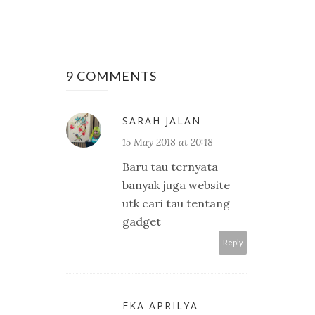
9 COMMENTS
SARAH JALAN
15 May 2018 at 20:18
Baru tau ternyata
banyak juga website
utk cari tau tentang
gadget
Reply
EKA APRILYA